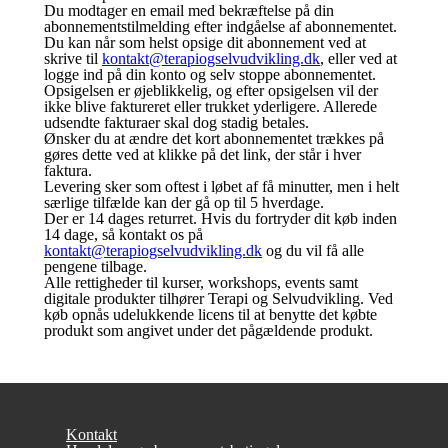
Du modtager en email med bekræftelse på din
abonnementstilmelding efter indgåelse af abonnementet.
Du kan når som helst opsige dit abonnement ved at
skrive til
kontakt@terapiogselvudvikling.dk
, eller ved at
logge ind på din konto og selv stoppe abonnementet.
Opsigelsen er øjeblikkelig, og efter opsigelsen vil der
ikke blive faktureret eller trukket yderligere. Allerede
udsendte fakturaer skal dog stadig betales.
Ønsker du at ændre det kort abonnementet trækkes på
gøres dette ved at klikke på det link, der står i hver
faktura.
Levering sker som oftest i løbet af få minutter, men i helt
særlige tilfælde kan der gå op til 5 hverdage.
Der er 14 dages returret. Hvis du fortryder dit køb inden
14 dage, så kontakt os på
kontakt@terapiogselvudvikling.dk
og du vil få alle
pengene tilbage.
Alle rettigheder til kurser, workshops, events samt
digitale produkter tilhører Terapi og Selvudvikling. Ved
køb opnås udelukkende licens til at benytte det købte
produkt som angivet under det pågældende produkt.
Kontakt