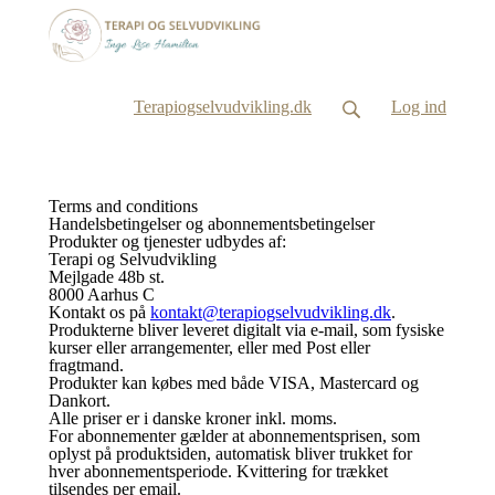
Terapiogselvudvikling.dk
Log ind
Terms and conditions
Handelsbetingelser og abonnementsbetingelser
Produkter og tjenester udbydes af:
Terapi og Selvudvikling
Mejlgade 48b st.
8000 Aarhus C
Kontakt os på
kontakt@terapiogselvudvikling.dk
.
Produkterne bliver leveret digitalt via e-mail, som fysiske
kurser eller arrangementer, eller med Post eller
fragtmand.
Produkter kan købes med både VISA, Mastercard og
Dankort.
Alle priser er i danske kroner inkl. moms.
For abonnementer gælder at abonnementsprisen, som
oplyst på produktsiden, automatisk bliver trukket for
hver abonnementsperiode. Kvittering for trækket
tilsendes per email.